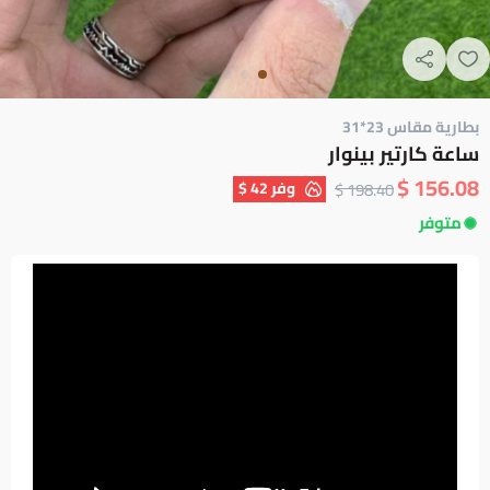
بطارية مقاس 23*31
ساعة كارتير بينوار
156.08 $
وفر
42 $
198.40 $
متوفر