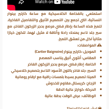
استمتعي بالفخامة الكلاسيكية مع
ساعة كارتير بينوار
النسائية
، التي تجمع بين التصميم الأنيق والتفاصيل الفاخرة.
تتميز هذه الساعة بإطار
فضي مرصع بحجر الزركون الفاخر
، مع
سير جلد ناعم
يمنحك راحة وأناقة لا مثيل لهما، لتكون خيارًا
مثالياً لكل من تعشق التميز.
🕰️
المواصفات:
الموديل:
كارتير بينوار (Cartier Baignoire)
المقاس:
أنثوي أنيق يناسب المعصم
الخامة:
إطار فضي مرصع بحجر الزركون الفاخر
السير:
جلد فاخر باللون الأسود الناعم بتصميم كلاسيكي
المينا:
تصميم بسيط بلمسات راقية مع ارقام رومانية
الزجاج:
كريستال مقاوم للخدوش
الحركة:
كوارتز عالية الدقة
الوظائف:
عرض الوقت بدقة عالية
💎
ليش لازم تختارينها؟