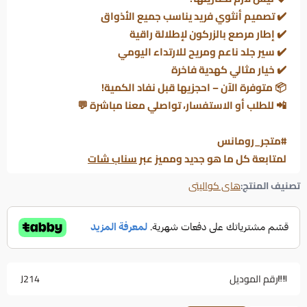
✔️ تصميم أنثوي فريد يناسب جميع الأذواق
✔️ إطار مرصع بالزركون لإطلالة راقية
✔️ سير جلد ناعم ومريح للارتداء اليومي
✔️ خيار مثالي كهدية فاخرة
📦
متوفرة الآن – احجزيها قبل نفاد الكمية!
📲
للطلب أو الاستفسار، تواصلي معنا مباشرة
💬
#متجر_رومانس
لمتابعة كل ما هو جديد ومميز عبر
سناب شات
تصنيف المنتج:
هاى كواليتى
رقم الموديل
J214