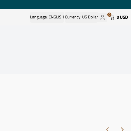
0
0 USD
Language:
ENGLISH
Currency:
US Dollar