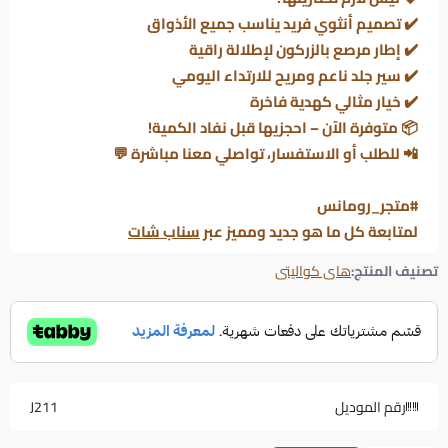
✔️ تصميم أنثوي فريد يناسب جميع الأذواق
✔️ إطار مرصع بالزركون لإطلالة راقية
✔️ سير جلد ناعم ومريح للارتداء اليومي
✔️ خيار مثالي كهدية فاخرة
📦
متوفرة الآن – احجزيها قبل نفاد الكمية!
📲
للطلب أو الاستفسار، تواصلي معنا مباشرة
💬
#متجر_رومانس
لمتابعة كل ما هو جديد ومميز عبر
سناب شات
تصنيف المنتج:
هاى كواليتى
رقم الموديل
J211