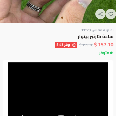
بطارية مقاس 23*31
ساعة كارتير بينوار
157.10 $
وفر
43 $
199.70 $
متوفر