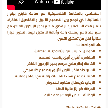
استمتعي بالفخامة الكلاسيكية مع
ساعة كارتير بينوار
النسائية
، التي تجمع بين التصميم الأنيق والتفاصيل الفاخرة.
تتميز هذه الساعة بإطار
فضي مرصع بحجر الزركون الفاخر
، مع
سير جلد ناعم
يمنحك راحة وأناقة لا مثيل لهما، لتكون خيارًا
مثالياً لكل من تعشق التميز.
🕰️
المواصفات:
الموديل:
كارتير بينوار (Cartier Baignoire)
المقاس:
أنثوي أنيق يناسب المعصم
الخامة:
إطار فضي مرصع بحجر الزركون الفاخر
السير:
جلد فاخر باللون الأزرق بتصميم كلاسيكي
المينا:
تصميم بسيط بلمسات راقية مع ارقام رومانية
الزجاج:
كريستال مقاوم للخدوش
الحركة:
كوارتز عالية الدقة
الوظائف:
عرض الوقت بدقة عالية
💎
ليش لازم تختارينها؟