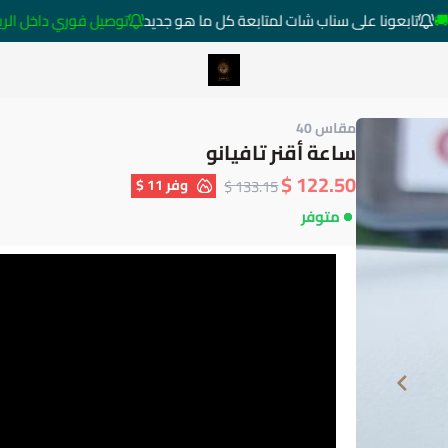
تابعونا على سناب شات لمتابعة كل ما هو جديد
توصيل فوري داخل الرياض خارج
متجر ساعات رومانس
مقاس 40
ساعة أقنر تافيانو
122.50 $
وفر
11 $
133.15 $
متوفر