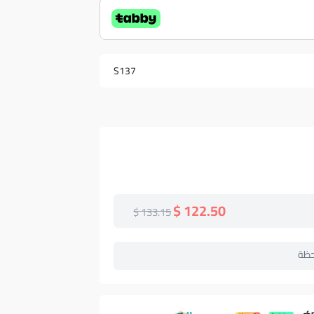
S137
122.50 $
133.15 $
حظة