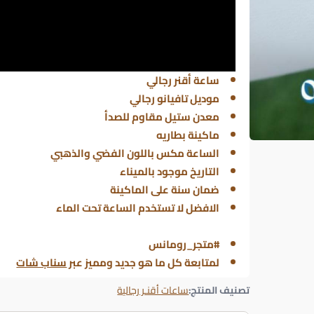
ساعة أقنر رجالي
موديل تافيانو رجالي
معدن ستيل مقاوم للصدأ
ماكينة بطاريه
الساعة مكس باللون الفضي والذهبي
التاريخ موجود بالميناء
ضمان سنة على الماكينة
الافضل لا تستخدم الساعة تحت الماء
#متجر_رومانس
لمتابعة كل ما هو جديد ومميز عبر
سناب شات
تصنيف المنتج:
ساعات أقنـر رجالية