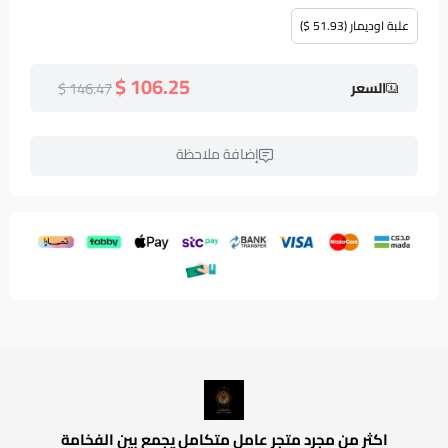
علبة اوديمار (51.93 $)
106.25 $
146.47 $
السعر
إضافة ملاحظة
اكثر من مجرد متجر عامل متكامل يجمع بين الفخامة