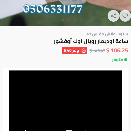
ستوب واتش مقاس 41
ساعة اوديمار رويال اوك أوفشور
106.25 $
وفر
40 $
146.47 $
متوفر