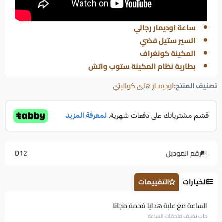
ساعة اوديمار رجالي
السير ستيل فضي
المكينة كونغراف
بطارية نظام المكينة ستوب واتش
تصنيف المنتج:
اوديمـار هاى كواليتي
رقم الموديل
D12
الخيارات
التقييمات
الساعة مع علبة هدايا فخمة مجانا
حاب تضيف ملحقات الساعة