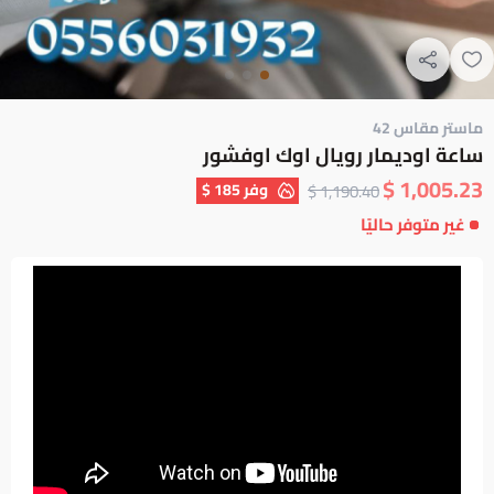
ماستر مقاس 42
ساعة اوديمار رويال اوك اوفشور
1,005.23 $
وفر
185 $
1,190.40 $
غير متوفر حاليًا