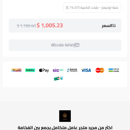
علبة اوديمار - نفدت الكمية (74.07 $)
1,005.23 $
1,190.40 $
السعر
إضافة ملاحظة
اكثر من مجرد متجر عامل متكامل يجمع بين الفخامة