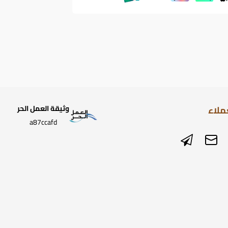
ملاء
وثيقة العمل الحر
a87ccafd