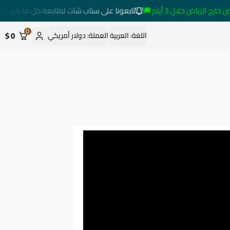
لرياض خلال 3 أيام 🚚
تابعونا على سناب شات لمتابعة كل ما هو جديد
0
0 $
اللغة:
العربية
العملة:
دولار أمريكي