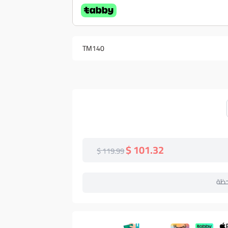
TM140
101.32 $
119.99 $
حظة