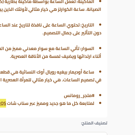
الماكينة
: تعمل الساعة بواسطة ماكينة بطارية (كو
الصيانة. ساعة الكوارتز هي خيار مثالي لأولئك الذين
التاريخ
: تحتوي الساعة على نافذة لتاريخ عند السا
دون التأثير على جمال التصميم.
السوار
: تأتي الساعة مع سوار معدني مميز من الف
أثناء ارتدائها ويضيف لمسة من الأناقة العصرية.
ساعة أوديمار بيغيه رويال أوك النسائية هي قطعة 
في تصميم الساعات. هي خيار مثالي للمرأة العصرية التي
#متجر_رومانس
لمتابعة كل ما هو جديد ومميز عبر سناب شات
zQS
تصنيف المنتج: