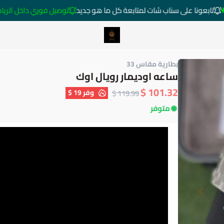
تابعونا على سناب شات لمتابعة كل ما هو جديد
توصيل فوري داخل الرياض خارج ا
متجر ساعات رومانس
بطارية مقاس 33
ساعه اوديمار رويال اوك
101.32 $
وفر
19 $
119.99 $
متوفر