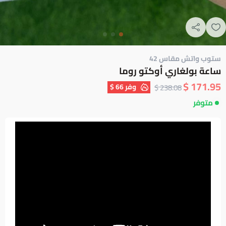
ستوب واتش مقاس 42
ساعة بولغاري أوكتو روما
171.95 $
وفر
66 $
238.08 $
متوفر