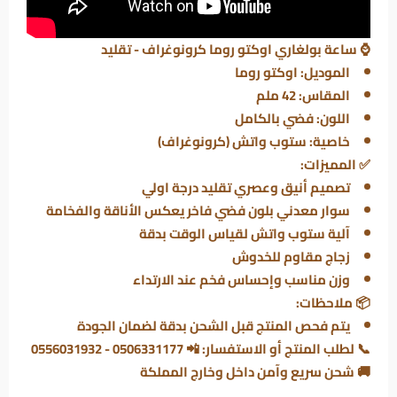
⌚
ساعة بولغاري اوكتو روما كرونوغراف - تقليد
الموديل: اوكتو روما
المقاس: 42 ملم
اللون: فضي بالكامل
خاصية: ستوب واتش (كرونوغراف)
✅
المميزات:
تصميم أنيق وعصري تقليد درجة اولي
سوار معدني بلون فضي فاخر يعكس الأناقة والفخامة
آلية ستوب واتش لقياس الوقت بدقة
زجاج مقاوم للخدوش
وزن مناسب وإحساس فخم عند الارتداء
📦 ملاحظات:
يتم فحص المنتج قبل الشحن بدقة لضمان الجودة
📞 لطلب المنتج أو الاستفسار: 📲 0506331177 - 0556031932
🚚 شحن سريع وآمن داخل وخارج المملكة