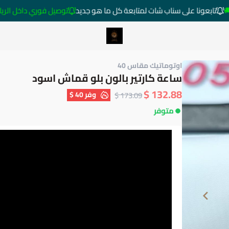
تابعونا على سناب شات لمتابعة كل ما هو جديد
توصيل فوري داخل الرياض خارج ا
متجر ساعات رومانس
اوتوماتيك مقاس 40
ساعة كارتير بالون بلو قماش اسود
132.88 $
وفر
40 $
173.09 $
متوفر