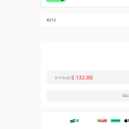
A212
132.88 $
173.09 $
حظة