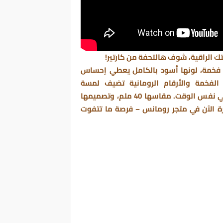
 الراقية، شوف هالتحفة من كارتير!
دة فخمة، لونها أسود بالكامل يعطي إحساس
 الفخمة والأرقام الرومانية تضيف لمسة
كلاسيكية، والسوار المطاطي يعطيك راحة وأناقة في نفس الوقت. مقاسها 40 ملم، وتصميمها
ة الآن في متجر رومانس – فرصة ما تتفوت