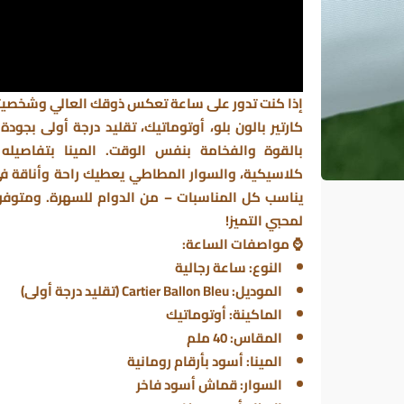
إذا كنت تدور على ساعة تعكس ذوقك العالي وشخصيتك
كارتير بالون بلو
، أوتوماتيك، تقليد درجة أولى بجو
بالقوة والفخامة بنفس الوقت. المينا بتفاصيله
يناسب كل المناسبات – من الدوام للسهرة. ومتوفر
لمحبي التميز!
⌚
مواصفات الساعة:
النوع:
ساعة رجالية
الموديل:
Cartier Ballon Bleu (تقليد درجة أولى)
الماكينة:
أوتوماتيك
المقاس:
40 ملم
المينا:
أسود بأرقام رومانية
السوار:
قماش أسود فاخر