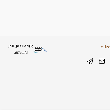
ملاء
وثيقة العمل الحر
a87ccafd