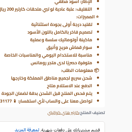
الإطار:
أسود مطفي
التغليف:
علبة عادية لو تبي ملحقات كارتير 200 ريال
⭐
المميزات:
تقليد درجة أولى بجودة استثنائية
تصميم فاخر بالكامل باللون الأسود
ماكينة أوتوماتيك سلسة وعملية
سوار قماش مريح وأنيق
مناسبة للاستخدام اليومي والمناسبات الخاصة
متوفرة حصريًا لدى متجر رومانس
📦
معلومات الطلب:
شحن سريع لجميع مناطق المملكة وخارجها
الدفع عند الاستلام متاح
يتم فحص المنتج قبل الشحن بدقة لضمان الجودة
تواصل معنا على واتساب لأي استفسار: 📱 0506331177 - 0556031932
تصنيف المنتج:
كارتير هاي كواليتي