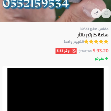
مقاس صغير 23*30
ساعة كارتير بانثر
(تقييم واحد)
93.20 $
وفر
53 $
146.46 $
متوفر