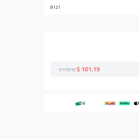
B121
101.19 $
173.10 $