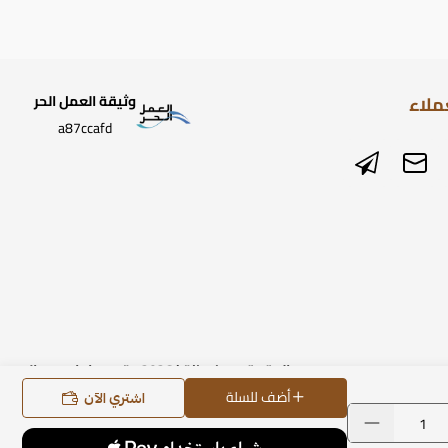
ملاء
وثيقة العمل الحر
a87ccafd
الحقوق محفوظة | 2026
متجر ساعات رومانس
أضف للسلة
اشتري الآن