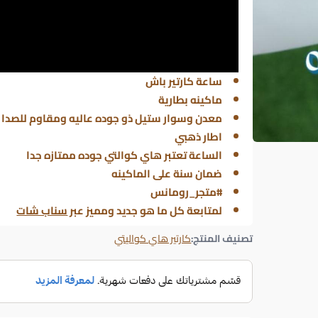
ساعة كارتير باش
ماكينه بطارية
معدن وسوار ستيل ذو جوده عاليه ومقاوم للصدا
اطار ذهبي
الساعة تعتبر هاي كوالتي جوده ممتازه جدا
ضمان سنة على الماكينه
#متجر_رومانس
لمتابعة كل ما هو جديد ومميز عبر
سناب شات
تصنيف المنتج:
كارتير هاي كواليتي