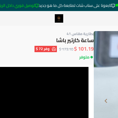
تابعونا على سناب شات لمتابعة كل ما هو جديد
توصيل فوري داخل الرياض خارج 
متجر ساعات رومانس
بطارية مقاس 41
ساعة كارتير باشا
101.19 $
وفر
72 $
173.10 $
متوفر