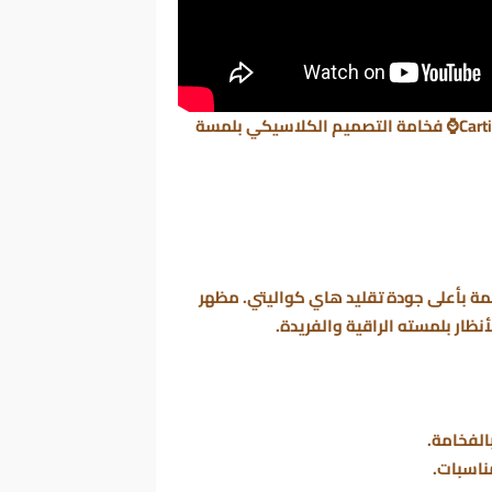
ساعة كارتير باشا – تقليد هاي كواليتي | Cartier Pasha⌚ فخامة التصميم الكلاسيكي بلمسة
 فاخرة مع ساعة Cartier Pasha المصممة بأعلى جودة تقليد هاي كواليتي. مظهر
نظار بلمسته الراقية والفريدة.
لفخامة.
ناسبات.