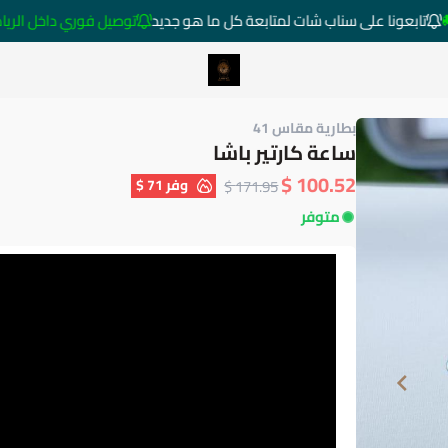
تابعونا على سناب شات لمتابعة كل ما هو جديد
توصيل فوري داخل الرياض خارج ا
متجر ساعات رومانس
بطارية مقاس 41
ساعة كارتير باشا
100.52 $
وفر
71 $
171.95 $
متوفر