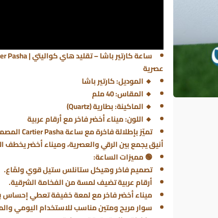
عصرية
🔸 الموديل: كارتير باشا
🔸 المقاس: 40 ملم
🔸 الماكينة: بطارية (Quartz)
🔸 اللون: ميناء أخضر فاخر مع أرقام عربية
تميّز بإطلالة
أنيق يجمع بين الرقي والعصرية، وميناء أخضر يخطف الأ
🟢 مميزات الساعة:
تصميم فاخر وهيكل ستانلس ستيل قوي ولمّاع.
أرقام عربية تضيف لمسة من الفخامة الشرقية.
ميناء أخضر فاخر مع لمعة خفيفة تعطي إحساس با
سوار مريح ومتين مناسب للاستخدام اليومي والم