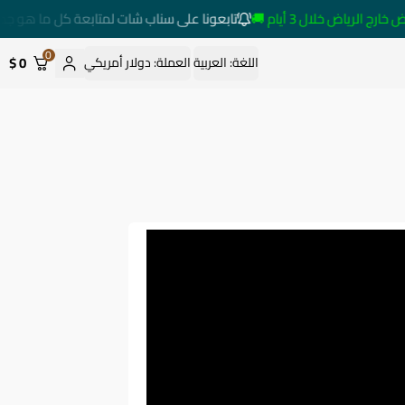
لرياض خلال 3 أيام 🚚
تابعونا على سناب شات لمتابعة كل ما هو جديد
0
0 $
اللغة:
العربية
العملة:
دولار أمريكي