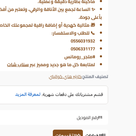
ماكينة بطارية دقيقة وعملية.
✨ الساعة تجمع بين الأناقة والرقي، وتعتبر من أفض
بأعلى جودة.
🎁 مثالية كهدية أو إضافة راقية لمجموعتك الخاص
📞 للطلب والاستفسار:
0556031932
0506331177
#متجر_رومانس
لمتابعة كل ما هو جديد ومميز عبر
سناب شات
تصنيف المنتج:
كارتير هاي كواليتي
رقم الموديل
الخيارات
التقييمات