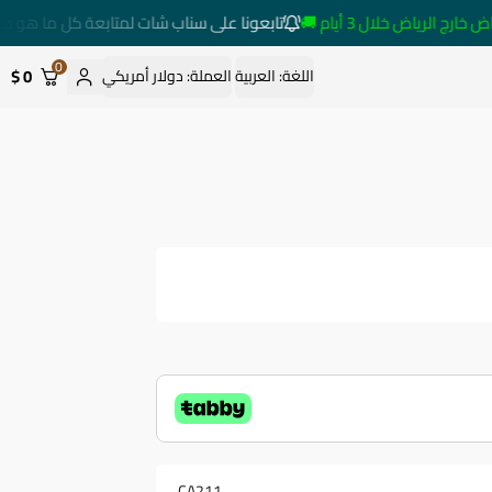
الرياض خلال 3 أيام 🚚
تابعونا على سناب شات لمتابعة كل ما هو جديد
0
0 $
اللغة:
العربية
العملة:
دولار أمريكي
CA211