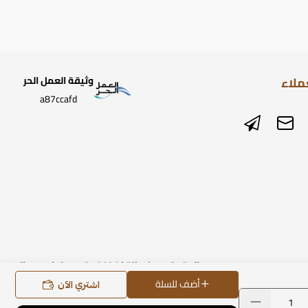
ملاء
وثيقة العمل الحر
a87ccafd
الحقوق محفوظة | 2026
متجر ساعات رومانس
أضف للسلة
اشتري الآن