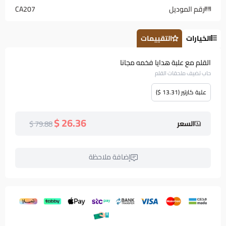
رقم الموديل
CA207
الخيارات
التقييمات
القلم مع علبة هدايا فخمه مجانا
حاب تضيف ملحقات القلم
علبة كارتير (13.31 $)
26.36 $
79.88 $
السعر
إضافة ملاحظة