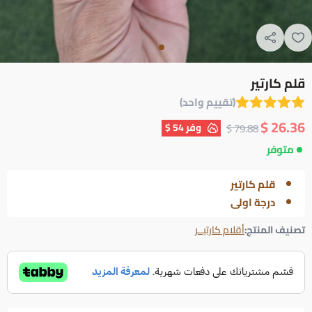
قلم كارتير
(تقييم واحد)
26.36 $
وفر
54 $
79.88 $
متوفر
قلم كارتير
درجة اولى
تصنيف المنتج:
أقلام كارتيــر