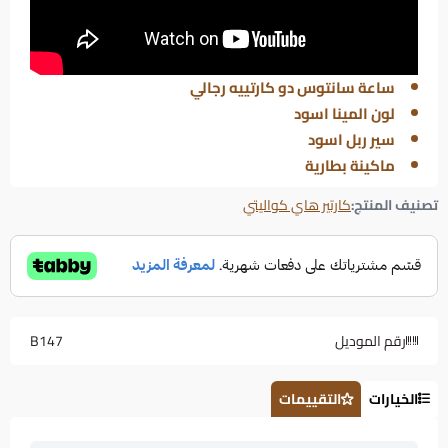
ساعة سانتوس دو كارتييه رجالي
لون المينا اسود
سير ربل اسود
ماكينة بطارية
تصنيف المنتج:
كارتير هاي كواليتي
رقم الموديل
B147
الخيارات
التقييمات