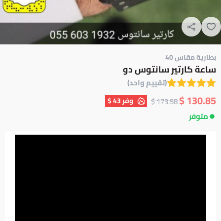
بطارية مقاس 40
ساعة كارتير سانتوس دو
(تقييم واحد)
130.85 $
وفر
43 $
173.58 $
متوفر