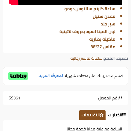
ساعة كارتير سانتوس دومو
معدن ستيل
سير جلد
لون المينا اسود بحروف لاتينية
ماكينة بطارية
مقاس 27*38
تصنيف المنتج:
ساعات ماستر رجالية
رقم الموديل
SS351
الخيارات
التقييمات
الساعة مع علبة هدايا فخمة مجانا