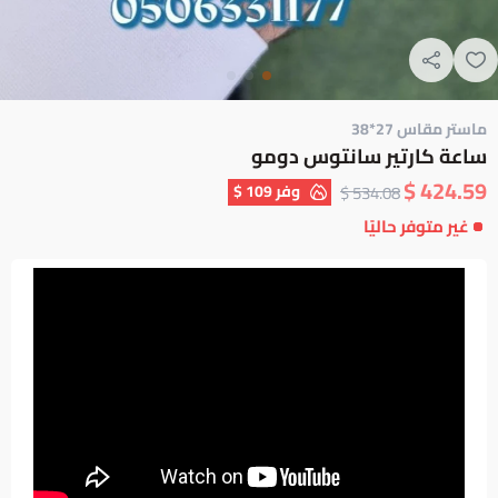
ماستر مقاس 27*38
ساعة كارتير سانتوس دومو
424.59 $
وفر
109 $
534.08 $
غير متوفر حاليًا