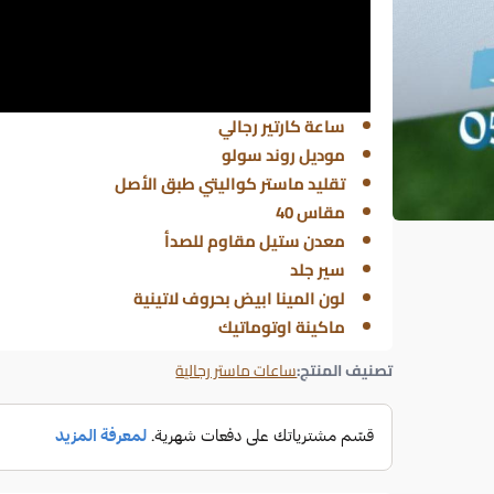
ساعة كارتير رجالي
موديل روند سولو
تقليد ماستر كواليتي طبق الأصل
مقاس 40
معدن ستيل مقاوم للصدأ
سير جلد
لون المينا ابيض بحروف لاتينية
ماكينة اوتوماتيك
تصنيف المنتج:
ساعات ماستر رجالية