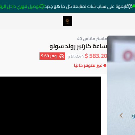
تابعونا على سناب شات لمتابعة كل ما هو جديد
توصيل فوري داخل الرياض خارج 
متجر ساعات رومانس
ماستر مقاس 40
ساعة كارتير روند سولو
583.20 $
وفر
69 $
652.44 $
غير متوفر حاليًا