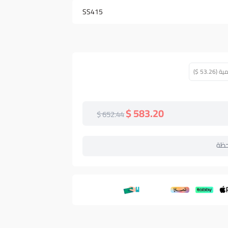
SS415
583.20 $
652.44 $
حظة