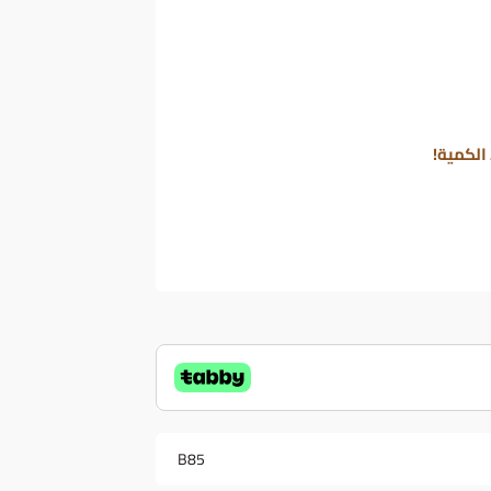
الكمية!
B85