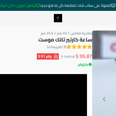
تابعونا على سناب شات لمتابعة كل ما هو جديد
توصيل فوري داخل الرياض خارج ال
متجر ساعات رومانس
بطارية مقاس 33.7 مم × 25.5 مم
ساعة كارتير تانك موست
(3 تقييمات)
95.87 $
وفر
51 $
146.46 $
متوفر