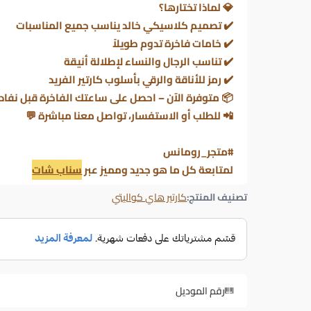
💎
لماذا تختارها؟
✔️ تصميم كلاسيكي خالد يناسب جميع المناسبات
✔️ خامات فاخرة تدوم طويلاً
✔️ تناسب الرجال والنساء لإطلالة أنيقة
✔️ رمز للأناقة والرقي بأسلوب كارتير الفريد
📦
متوفرة الآن – احصل على ساعتك الفاخرة قبل نفاد 
📲
للطلب أو الاستفسار، تواصل معنا مباشرة
💬
#متجر_رومانس
لمتابعة كل ما هو جديد ومميز عبر
سناب شات
تصنيف المنتج:
كارتير هاي كواليتي
رقم الموديل