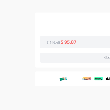
95.87 $
146.46 $
حظة