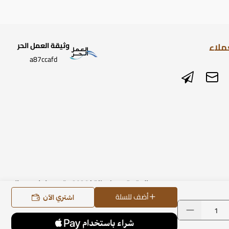
ملاء
وثيقة العمل الحر
a87ccafd
الحقوق محفوظة | 2026
متجر ساعات رومانس
أضف للسلة
اشتري الآن