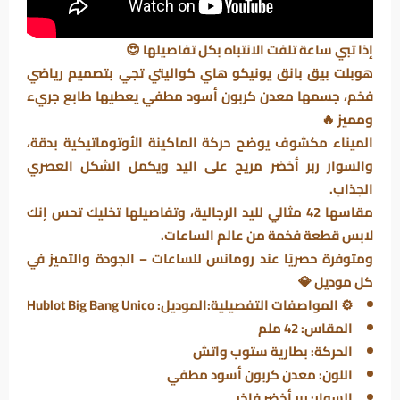
إذا تبي ساعة تلفت الانتباه بكل تفاصيلها 😍
هوبلت
بيق بانق يونيكو
هاي كواليتي تجي بتصميم رياضي
فخم، جسمها معدن كربون أسود مطفي يعطيها طابع جريء
ومميز 🔥
الميناء مكشوف يوضح حركة الماكينة الأوتوماتيكية بدقة،
والسوار ربر أخضر مريح على اليد ويكمل الشكل العصري
الجذاب.
مقاسها 42 مثالي لليد الرجالية، وتفاصيلها تخليك تحس إنك
لابس قطعة فخمة من عالم الساعات.
ومتوفرة حصريًا عند
رومانس للساعات
– الجودة والتميز في
كل موديل 💎
⚙️
المواصفات التفصيلية:
الموديل: Hublot Big Bang Unico
المقاس: 42 ملم
الحركة: بطارية ستوب واتش
اللون: معدن كربون أسود مطفي
السوار: ربر أخضر فاخر