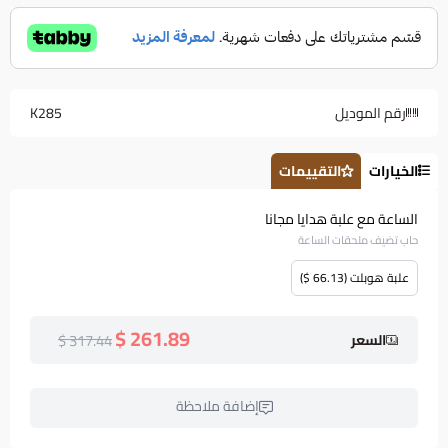
رقم الموديل
K285
الخيارات
التقييمات
الساعة مع علبة هدايا مجانا
حاب تضيف ملحقات الساعة
علبة هوبلت (66.13 $)
261.89 $
317.44 $
السعر
إضافة ملاحظة