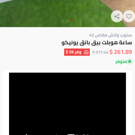
ستوب واتش مقاس 42
ساعة هوبلت بيق بانق يونيكو
261.89 $
وفر
56 $
317.44 $
متوفر