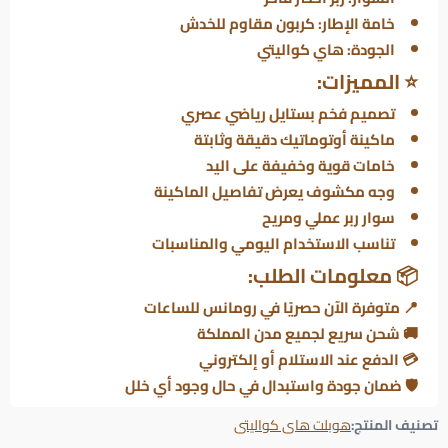
خامة الإطار: كربون مقاوم للخدش
الجودة: هاي كواليتي
⭐
المميزات:
تصميم فخم بستايل رياضي عصري
ماكينة أوتوماتيك دقيقة وثابتة
خامات قوية وخفيفة على اليد
وجه مكشوف يعرض تفاصيل الماكينة
سوار ربر عملي ومريح
تناسب الاستخدام اليومي والمناسبات
📦
معلومات الطلب:
📍 متوفرة الآن حصريًا في
رومانس للساعات
🚚 شحن سريع لجميع مدن المملكة
💳 الدفع عند الاستلام أو إلكتروني
🛡️ ضمان جودة واستبدال في حال وجود أي خلل
تصنيف المنتج:
هوبلت هاى كواليتى