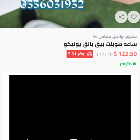
ستوب واتش مقاس 44
ساعه هوبلت بيق بانق يونيكو
122.50 $
وفر
51 $
173.10 $
متوفر