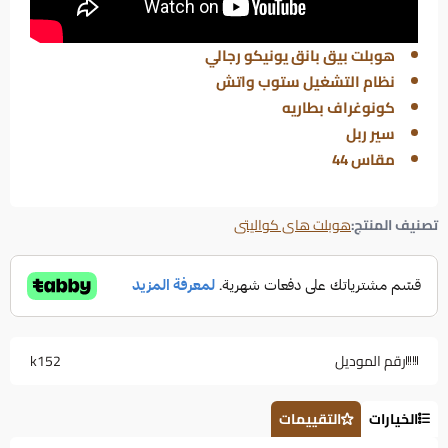
هوبلت بيق بانق يونيكو رجالي
نظام التشغيل ستوب واتش
كونوغراف بطاريه
سير ربل
مقاس 44
تصنيف المنتج:
هوبلت هاى كواليتى
رقم الموديل
k152
الخيارات
التقييمات