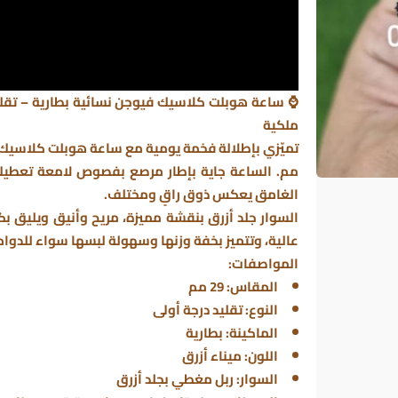
ملكية
تميّزي بإطلالة فخمة يومية مع ساعة
هوبلت كلاسيك
مم. الساعة جاية بإطار مرصع بفصوص لامعة تعطيك لم
الغامق يعكس ذوق راقٍ ومختلف.
السوار جلد أزرق بنقشة مميزة، مريح وأنيق ويليق بك
عالية، وتتميز بخفة وزنها وسهولة لبسها سواء للدوام 
المواصفات:
المقاس: 29 مم
النوع: تقليد درجة أولى
الماكينة: بطارية
اللون: ميناء أزرق
السوار: ربل مغطي بجلد أزرق