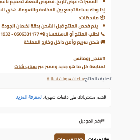
المميزات: عرض تاريخ، فصوص لامعة، تصميم ناعم،
إذا ودك بساعة تجمع بين الفخامة والنعومة، هذي الس
📦 ملاحظات:
يتم فحص المنتج قبل الشحن بدقة لضمان الجودة
📞 لطلب المنتج أو الاستفسار: 📲 0506331177 - 0556031932
🚚 شحن سريع وآمن داخل وخارج المملكة
#متجر_رومانس
لمتابعة كل ما هو جديد ومميز عبر
سناب شات
تصنيف المنتج:
ساعات هوبلت نسائية
رقم الموديل
الخيارات
التقييمات