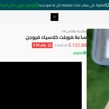
تابعونا على سناب شات لمتابعة كل ما هو جديد
توصيل فوري داخل الرياض خارج الر
متجر ساعات رومانس
بطارية مقاس 29
ساعة هوبلت كلاسيك فيوجن
132.88 $
وفر
93 $
226.36 $
متوفر