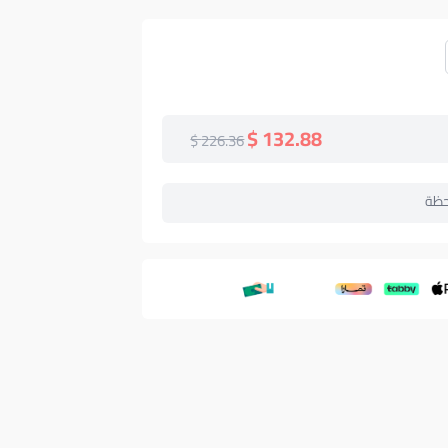
132.88 $
226.36 $
حظة