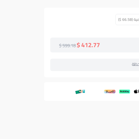
66 $)
412.77 $
599.18 $
حظة