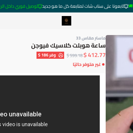
تابعونا على سناب شات لمتابعة كل ما هو جديد
توصيل فوري داخل الرياض خارج
متجر ساعات رومانس
ماستر مقاس 33
ساعة هوبلت كلاسيك فيوجن
412.77 $
وفر
186 $
599.18 $
غير متوفر حاليًا