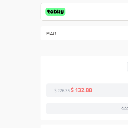
M231
132.88 $
226.35 $
حظة