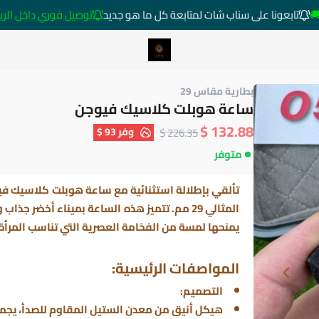
تابعونا على سناب شات لمتابعة كل ما هو جديد
توصيل فوري داخل الرياض خارج 
متجر ساعات رومانس
بطارية مقاس 29
ساعة هوبلت كلاسيك فيوجن
132.88 $
وفر
93 $
226.35 $
متوفر
تألقي بإطلالة استثنائية مع ساعة
هوبلت كلاسيك فيو
المثالي 29 مم. تتميز هذه الساعة بميناء أخضر
يمنحها لمسة من الفخامة العصرية التي تناسب المرأة ا
المواصفات الرئيسية:
التصميم:
هيكل أنيق من معدن الستيل المقاوم للصدأ، يجمع