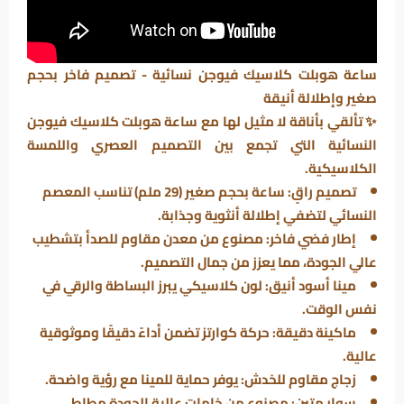
ساعة هوبلت كلاسيك فيوجن نسائية - تصميم فاخر بحجم
صغير وإطلالة أنيقة
✨ تألقي بأناقة لا مثيل لها مع ساعة
هوبلت كلاسيك فيوجن
النسائية التي تجمع بين التصميم العصري واللمسة
الكلاسيكية.
تصميم راقٍ:
ساعة بحجم صغير (29 ملم) تناسب المعصم
النسائي لتضفي إطلالة أنثوية وجذابة.
إطار فضي فاخر:
مصنوع من معدن مقاوم للصدأ بتشطيب
عالي الجودة، مما يعزز من جمال التصميم.
مينا أسود أنيق:
لون كلاسيكي يبرز البساطة والرقي في
نفس الوقت.
ماكينة دقيقة:
حركة كوارتز تضمن أداءً دقيقًا وموثوقية
عالية.
زجاج مقاوم للخدش:
يوفر حماية للمينا مع رؤية واضحة.
سوار متين:
مصنوع من خامات عالية الجودة مطاطى