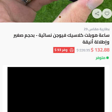
بطارية مقاس 29
ساعة هوبلت كلاسيك فيوجن نسائية - بحجم صغير
وإطلالة أنيقة
132.88 $
وفر
93 $
226.35 $
متوفر