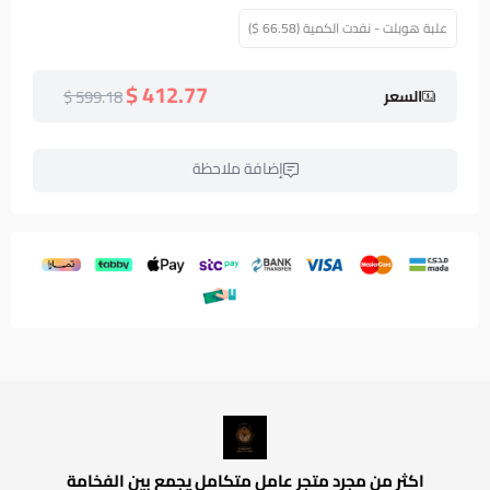
علبة هوبلت - نفدت الكمية (66.58 $)
412.77 $
599.18 $
السعر
إضافة ملاحظة
اكثر من مجرد متجر عامل متكامل يجمع بين الفخامة