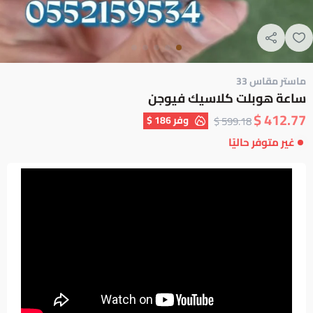
ماستر مقاس 33
ساعة هوبلت كلاسيك فيوجن
412.77 $
وفر
186 $
599.18 $
غير متوفر حاليًا