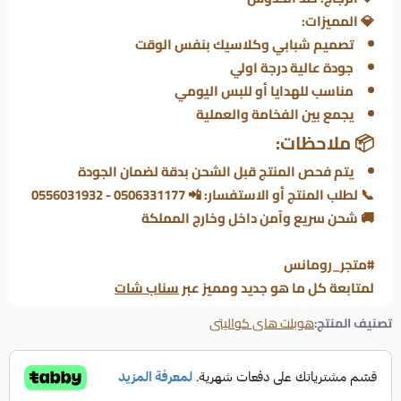
💎
المميزات:
تصميم شبابي وكلاسيك بنفس الوقت
جودة عالية درجة اولي
مناسب للهدايا أو للبس اليومي
يجمع بين الفخامة والعملية
📦 ملاحظات:
يتم فحص المنتج قبل الشحن بدقة لضمان الجودة
📞 لطلب المنتج أو الاستفسار: 📲 0506331177 - 0556031932
🚚 شحن سريع وآمن داخل وخارج المملكة
#متجر_رومانس
لمتابعة كل ما هو جديد ومميز عبر
سناب شات
تصنيف المنتج:
هوبلت هاى كواليتى