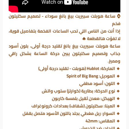
⌚ ساعة هوبلت سبيريت بيغ بانغ سوداء - تصميم سكليتون
فخم
إذا أنت من الناس اللي تحب الساعات الفخمة بتفاصيل قوية،
لا تفوّت هالقطعة 🔥
ساعة هوبلت سبيريت بيغ بانغ
تقليد درجة أولى، بلون أسود
جذاب وتصميم سكليتون يبين حركة الساعة بشكل راقي
ومميز.
🔹
الماركة
: Hublot (هوبلت - تقليد درجة أولى)
🔹
الموديل
: Spirit of Big Bang
🔹
اللون
: أسود مطفي
🔹
نوع الحركة
: بطارية (كوارتز) ستوب واتش
🔹
الهيكل
: معدن ثقيل بلمسة كاربون
🔹
المينا
: سكليتون (شفاف) بعدادات كرونوغراف
🔹
السوار
: ربل مغطي بجلد باللون الأسود متصل بقفل
🔹
المقاس:
42mm
🔹
الزجاج
: ضد الخدوش