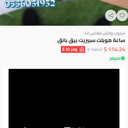
ستوب واتش مقاس 42
ساعة هوبلت سبيريت بيق بانق
114.24 $
وفر
32 $
146.47 $
متوفر