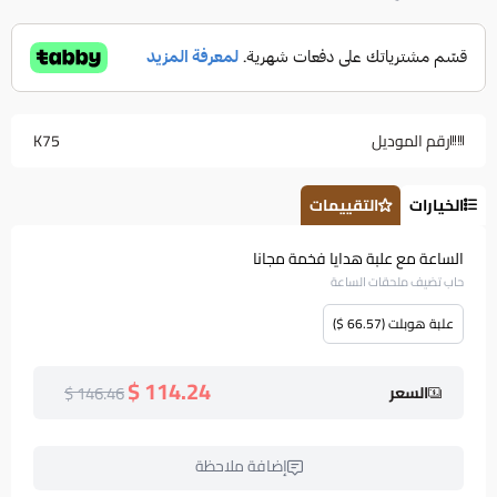
رقم الموديل
K75
الخيارات
التقييمات
الساعة مع علبة هدايا فخمة مجانا
حاب تضيف ملحقات الساعة
علبة هوبلت (66.57 $)
114.24 $
146.46 $
السعر
إضافة ملاحظة