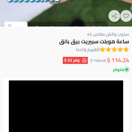
ستوب واتش مقاس 42
ساعة هوبلت سبيريت بيق بانق
(تقييم واحد)
114.24 $
وفر
32 $
146.46 $
متوفر