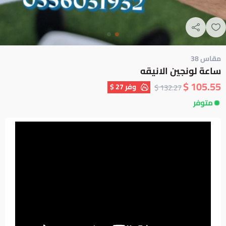
مقاس 38
ساعة لونجين الانيقه
105.55 $
وفر
27 $
132.27 $
متوفر