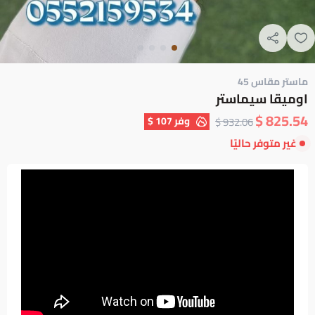
ماستر مقاس 45
اوميقا سيماستر
825.54 $
وفر
107 $
932.06 $
غير متوفر حاليًا