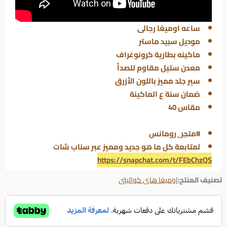
ساعه اوميغا رجالى
موديل سبيد ماستر
ماكينه بطارية كرونوغراف
معدن ستيل مقاوم للصدأ
سير جلد مميز باللون الأزرق
ضمان سنة ع الماكينة
مقاس 40
#متجر_رومانس
لمتابعة كل ما هو جديد ومميز عبر سناب شات
https://snapchat.com/t/FEbChzQS
تصنيف المنتج:
اوميغا هاى كواليتى