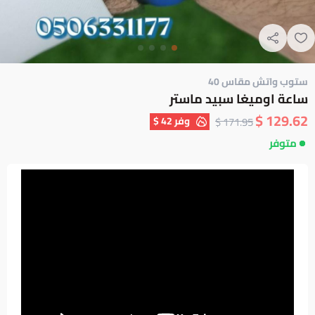
ستوب واتش مقاس 40
ساعة اوميغا سبيد ماستر
129.62 $
وفر
42 $
171.95 $
متوفر