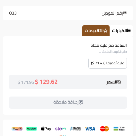
رقم الموديل
Q33
الخيارات
التقييمات
الساعة مع علبة مجانا
حاب تضيف الملحقات
علبة أوميقا (71.42 $)
129.62 $
171.95 $
السعر
إضافة ملاحظة