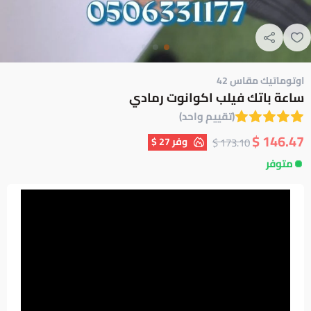
اوتوماتيك مقاس 42
ساعة باتك فيلب اكوانوت رمادي
(تقييم واحد)
146.47 $
وفر
27 $
173.10 $
متوفر