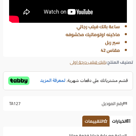
ساعة باتك فيلب رجالي
ماكينه اوتوماتيك مكشوفه
سير ربل
مقاس 42
تصنيف المنتج:
باتيك فيليب درجة اولى
رقم الموديل
TA127
الخيارات
التقييمات
الساعة مع علبة هدايا فخمة مجانا