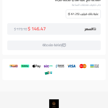
حاب تضيف ملحقات الساعة
علبة باتك فيليب (61.25 $)
146.47 $
173.10 $
السعر
إضافة ملاحظة