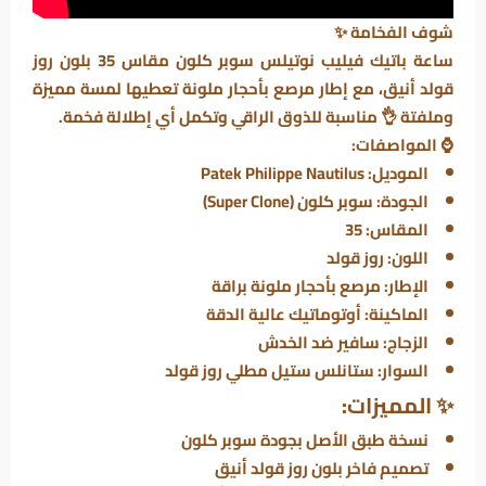
شوف الفخامة ✨
ساعة باتيك فيليب نوتيلس سوبر كلون مقاس 35 بلون روز
قولد أنيق، مع إطار مرصع بأحجار ملونة تعطيها لمسة مميزة
وملفتة 👌 مناسبة للذوق الراقي وتكمل أي إطلالة فخمة.
⌚
المواصفات:
الموديل: Patek Philippe Nautilus
الجودة: سوبر كلون (Super Clone)
المقاس: 35
اللون: روز قولد
الإطار: مرصع بأحجار ملونة براقة
الماكينة: أوتوماتيك عالية الدقة
الزجاج: سافير ضد الخدش
السوار: ستانلس ستيل مطلي روز قولد
✨
المميزات:
نسخة طبق الأصل بجودة سوبر كلون
تصميم فاخر بلون روز قولد أنيق