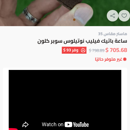
ماستر مقاس 35
ساعة باتيك فيليب نوتيلوس سوبر كلون
705.68 $
وفر
93 $
798.89 $
غير متوفر حاليًا