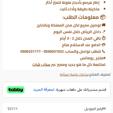
إطار مرصع بأحجار ملونة لتميّز أكثر
ماكينة دقيقة وأداء ثابت
📦 معلومات الطلب:
🚚 توصيل سريع لكل مدن المملكة وبالخارج
📍 داخل الرياض خلال نفس اليوم
⏱ باقي المدن خلال 2 - 3 أيام
💳 الدفع عند الاستلام متاح
📞 للطلب تواصل واتساب: 0556031932 - 0506331177
#متجر_رومانس
لمتابعة كل ما هو جديد ومميز عبر
سناب شات
تصنيف المنتج:
ساعات ماستر نسائية
رقم الموديل
SS711