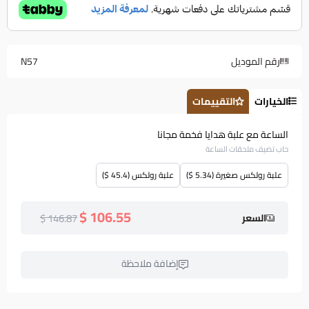
رقم الموديل
N57
الخيارات
التقييمات
الساعة مع علبة هدايا فخمة مجانا
حاب تضيف ملحقات الساعة
علبة رولكس صغيرة (5.34 $)
علبة رولكس (45.4 $)
106.55 $
146.87 $
السعر
إضافة ملاحظة