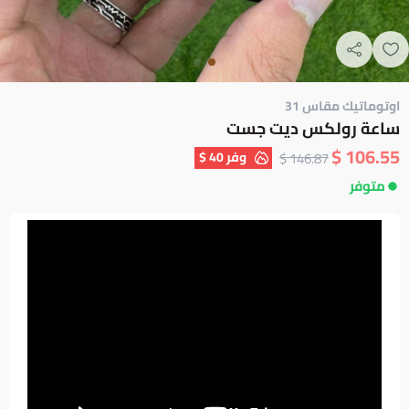
اوتوماتيك مقاس 31
ساعة رولكس ديت جست
106.55 $
وفر
40 $
146.87 $
متوفر