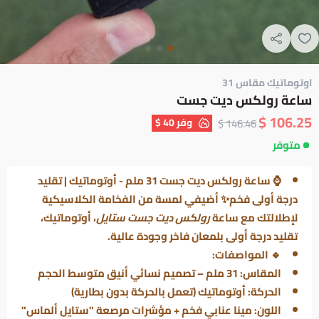
اوتوماتيك مقاس 31
ساعة رولكس ديت جست
106.25 $
وفر
40 $
146.46 $
متوفر
⌚ ساعة رولكس ديت جست 31 ملم - أوتوماتيك | تقليد
درجة أولى فخم✨ أضيفي لمسة من الفخامة الكلاسيكية
لإطلالتك مع ساعة
رولكس ديت جست ستايل
، أوتوماتيك،
تقليد درجة أولى بلمعان فاخر وجودة عالية.
🔹 المواصفات:
المقاس: 31 ملم – تصميم نسائي أنيق متوسط الحجم
الحركة: أوتوماتيك (تعمل بالحركة بدون بطارية)
اللون: مينا عنابي فخم + مؤشرات مرصعة "ستايل ألماس"