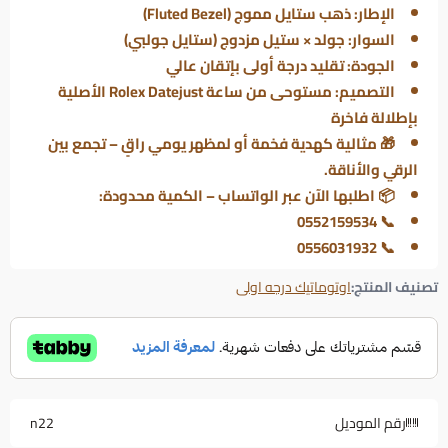
الإطار: ذهب ستايل مموج (Fluted Bezel)
السوار: جولد × ستيل مزدوج (ستايل جولبي)
الجودة: تقليد درجة أولى بإتقان عالي
التصميم: مستوحى من ساعة Rolex Datejust الأصلية
بإطلالة فاخرة
🎁 مثالية كهدية فخمة أو لمظهر يومي راقٍ – تجمع بين
الرقي والأناقة.
📦 اطلبها الآن عبر الواتساب – الكمية محدودة:
📞 0552159534
📞 0556031932
تصنيف المنتج:
اوتوماتيك درجه اولى
رقم الموديل
n22