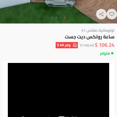
اوتوماتيك مقاس 41
ساعة رولكس ديت جست
106.24 $
وفر
40 $
146.45 $
متوفر