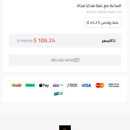
الساعة مع علبة هدايا مجانا
حاب تضيف ملحقات الساعة
علبة رولكس (45.27 $)
106.24 $
146.45 $
السعر
إضافة ملاحظة