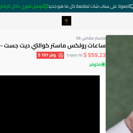
ابعونا على سناب شات لمتابعة كل ما هو جديد
توصيل فوري داخل الرياض خارج الر
متجر ساعات رومانس
ماستر مقاس 36
ساعات رولكس ماستر كوالتي ديت جست - 36 ملم
559.23 $
وفر
107 $
665.76 $
متوفر