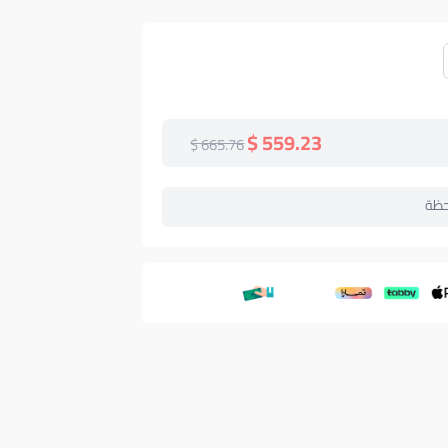
559.23 $
665.76 $
حظة