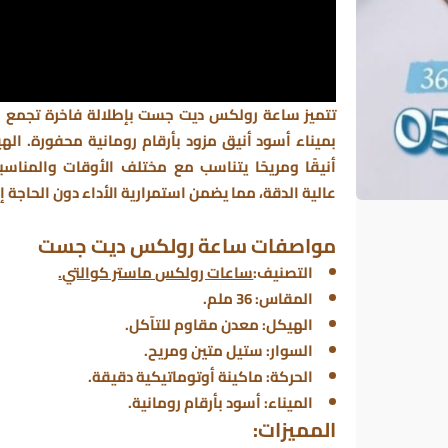
تتميز ساعة رولكس ديت جست بإطلالة فاخرة تجمع بي
بميناء أسود أنيق مزود بأرقام رومانية محفورة. ال
أنيقًا ومريحًا يتناسب مع مختلف الأوقات والمناس
عالية الدقة، مما يضمن استمرارية الأداء دون الحاجة إ
مواصفات ساعة رولكس ديت جست
التصنيف:
ساعات رولكس ماستر كوالتي.
المقاس:
36 ملم.
الهيكل:
معدن مقاوم للتآكل.
السوار:
ستيل متين ومريح.
الحركة:
ماكينة أوتوماتيكية دقيقة.
الميناء:
أسود بأرقام رومانية.
المميزات: