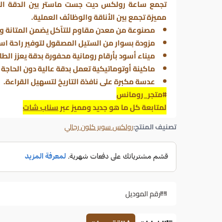
تجمع ساعة رولكس ديت جست ماستر بين الدقة الحر
مميزة تجمع بين الأناقة والوظائف العملية.
مصنوعة من معدن مقاوم للتآكل يضمن المتانة وط
مزودة بسوار من الستيل المصقول لتوفير راحة استث
ميناء أسود بأرقام رومانية محفورة بدقة يعزز الط
ماكينة أوتوماتيكية تعمل بدقة عالية دون الحاجة إ
عدسة مكبرة على نافذة التاريخ لتسهيل القراءة.
#متجر_رومانس
لمتابعة كل ما هو جديد ومميز عبر
سناب شات
تصنيف المنتج:
رولكس سوبر كلون رجالي
رقم الموديل