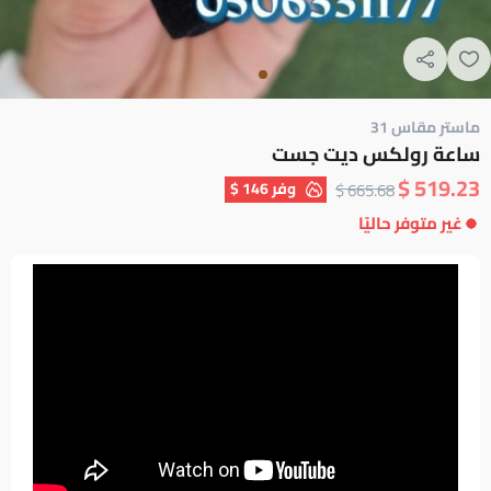
ماستر مقاس 31
ساعة رولكس ديت جست
519.23 $
وفر
146 $
665.68 $
غير متوفر حاليًا