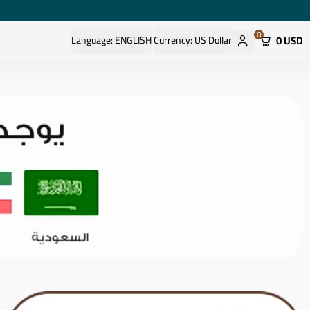
0
0 USD
Language:
ENGLISH
Currency:
US Dollar
 store