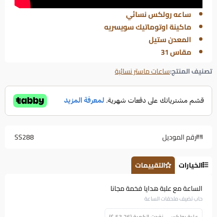
ساعه رولكس نسائي
ماكينة اوتوماتيك سويسريه
المعدن ستيل
مقاس 31
تصنيف المنتج:
ساعات ماستر نسائية
رقم الموديل
SS288
الخيارات
التقييمات
الساعة مع علبة هدايا فخمة مجانا
حاب تضيف ملحقات الساعة
علبة رولكس - نفدت الكمية (53.26 $)