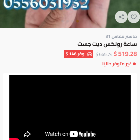
ماستر مقاس 31
ساعة رولكس ديت جست
519.28 $
وفر
146 $
665.74 $
غير متوفر حاليًا