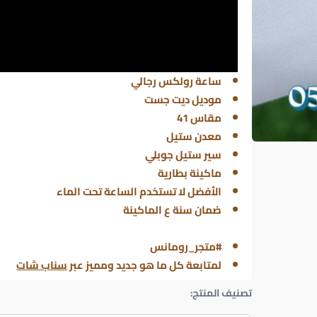
ساعة رولكس رجالي
موديل ديت جست
مقاس 41
معدن ستيل
سير ستيل جوبلي
ماكينة بطارية
الأفضل لا تستخدم الساعة تحت الماء
ضمان سنة ع الماكينة
#متجر_رومانس
لمتابعة كل ما هو جديد ومميز عبر
سناب شات
تصنيف المنتج: