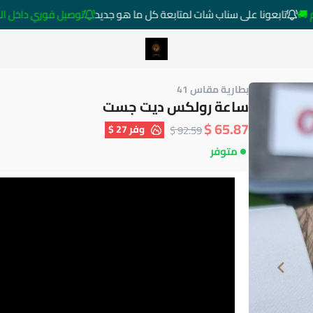
تابعونا على سناب شات لمتابعة كل ما هو جديد
توصيل فوري داخل الرياض خار
متجر ساعات رومانس
بطارية مقاس 41
ساعة رولكس ديت جست
65.87 $
وفر
27 $
92.59 $
متوفر