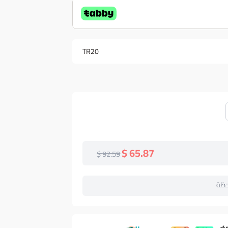
TR20
65.87 $
92.59 $
حظة