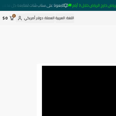
ج الرياض خلال 3 أيام 🚚
تابعونا على سناب شات لمتابعة كل ما هو جد
0
0 $
اللغة:
العربية
العملة:
دولار أمريكي