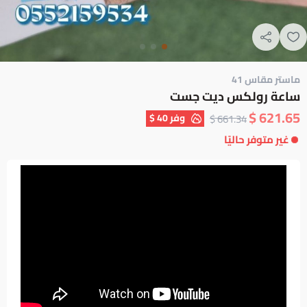
ماستر مقاس 41
ساعة رولكس ديت جست
621.65 $
وفر
40 $
661.34 $
غير متوفر حاليًا