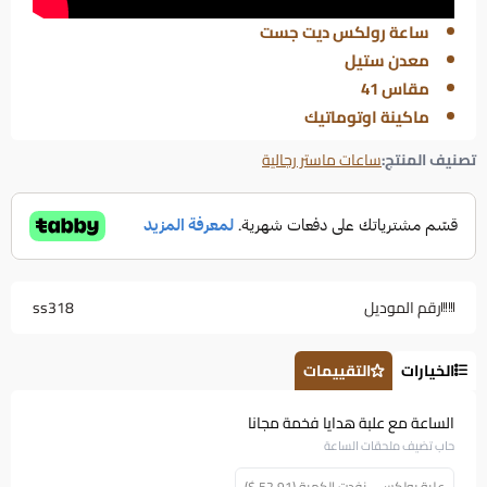
ساعة رولكس ديت جست
معدن ستيل
مقاس 41
ماكينة اوتوماتيك
تصنيف المنتج:
ساعات ماستر رجالية
رقم الموديل
ss318
الخيارات
التقييمات
الساعة مع علبة هدايا فخمة مجانا
حاب تضيف ملحقات الساعة
علبة رولكس - نفدت الكمية (52.91 $)