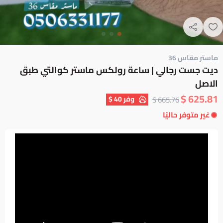
ماستر مقاس 36
ديت جست رجالي | ساعة رولكس ماستر كوالتي طبق
الاصل
625.81 $
وفر
40 $
665.76 $
غير متوفر حاليًا