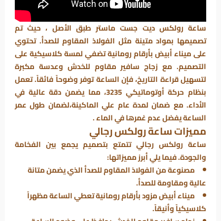
ساعة رولكس ديت جست ماستر طبق الأصل ، حيث تم
تصميمها بمواد متينة مثل الفولاذ المقاوم للصدأ. تحتوي
على ميناء أبيض بأرقام رومانية تضفي لمسة كلاسيكية على
التصميم. مع زجاج سافير مقاوم للخدش وعدسة مكبرة
لتسهيل قراءة التاريخ، فإن الساعة توفر وضوحاً فائقاً. تعمل
بنظام حركة أوتوماتيكي 3235، مما يضمن دقة عالية في
الأداء. مع ضمان لمدة عام علي الماكينة،لضمان طول عمر
الساعة يفضل عدم غمرها في الماء .
مميزات ساعة رولكس رجالي
ساعة رولكس رجالي تتمتع بتصميم يجمع بين الفخامة
والجودة. فيما يلي أبرز مميزاتها:
مصنوعة من الفولاذ المقاوم للصدأ الذي يضمن متانة
عالية ومقاومة للصدأ.
ميناء أبيض مزود بأرقام رومانية تعطي الساعة مظهراً
كلاسيكياً وأنيقاً.