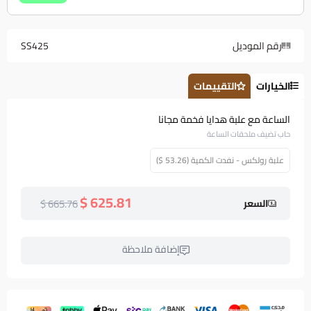
رقم الموديل
SS425
الخيارات
التقييمات
الساعة مع علبة هدايا فخمة مجانا
حاب تضيف ملحقات الساعة
علبة رولكس - نفدت الكمية (53.26 $)
625.81 $
665.76 $
السعر
إضافة ملاحظة