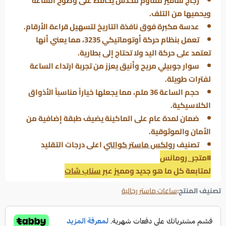
زجاج سافير مقاوم للخدش يحافظ على وضوح الساعة
ويحميها من التلف.
عدسة مكبرة فوق نافذة التاريخ لتسهيل قراءة الأرقام.
تعمل بنظام حركة أوتوماتيكي 3235، مما يعني أنها
تعتمد على حركة اليد ولا تحتاج إلى بطارية.
سوار جوبيلي مريح وأنيق يعزز من تجربة ارتداء الساعة
لفترات طويلة.
حجم الساعة 36 ملم، مما يجعلها خياراً مناسباً الأذواق
الكلاسيكية.
ضمان لمدة عام على الماكينة يضيف طبقة إضافية من
الأمان والموثوقية.
تصنيف
رولكس ماستر كوالتي
اعلى درجات التقليد
#متجر_رومانس
لمتابعة كل ما هو جديد ومميز عبر
سناب شات
تصنيف المنتج:
ساعات ماستر رجالية