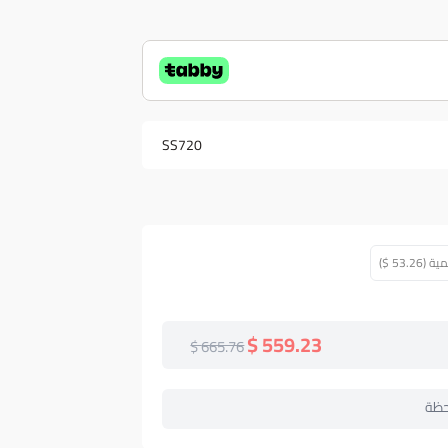
SS720
53. $)
559.23 $
665.76 $
حظة