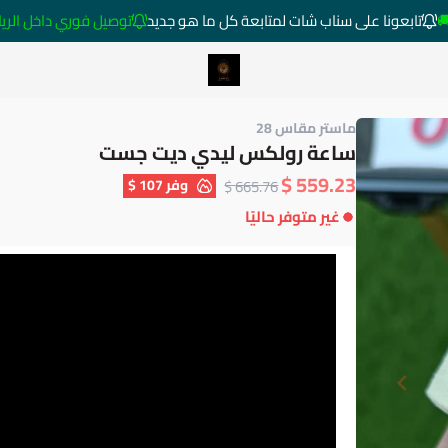
تابعونا على سناب شات لمتابعة كل ما هو جديد
توصيل فوري داخل الرياض خارج 
متجر ساعات رومانس
ماستر مقاس 28
ساعة رولكس ليدي ديت جست
559.23 $
وفر
107 $
665.76 $
غير متوفر حاليًا