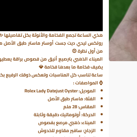
هذي الساعة تجمع الفخامة والأنوثة بكل تفاصيلها ✨
رولكس ليدي ديت جست أوستر
من أول نظرة 😍
الميناء الذهبي بترصيع أنيق من فصوص براقة يعطيها 
يضيف فخامة ما بعدها فخامة 💎
ساعة تناسب كل المناسبات وتعكس ذوقك الرفيع بكل 
⌚
المواصفات :
الموديل: Rolex Lady Datejust Oyster
الفئة: ماستر طبق الأصل
المقاس: 28 ملم
الحركة: أوتوماتيك دقيقة وثابتة
الميناء: ذهبي مرصع بفصوص
الزجاج: سافير مقاوم للخدوش