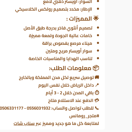
السوار: أويستر ذهبي لامع
الإطار: مخدد بتصميم رولكس الكلاسيكي
🌟
المميزات :
تصميم أنثوي فاخر بدرجة طبق الأصل
خامات عالية الجودة ولمعة مميزة
ميناء مرصع بفصوص براقة
سوار أويستر مريح ومتين
تناسب الهدايا والمناسبات الخاصة
📦 معلومات الطلب:
🚚 توصيل سريع لكل مدن المملكة وبالخارج
📍 داخل الرياض خلال نفس اليوم
⏱ باقي المدن خلال 2 - 3 أيام
💳 الدفع عند الاستلام متاح
📞 للطلب تواصل واتساب: 0556031932 - 0506331177
#متجر_رومانس
لمتابعة كل ما هو جديد ومميز عبر
سناب شات