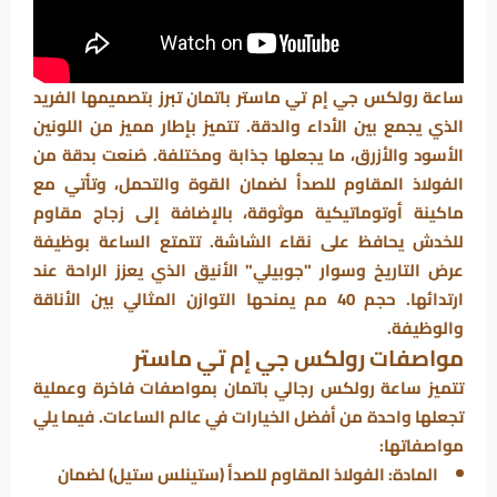
ساعة رولكس جي إم تي ماستر باتمان تبرز بتصميمها الفريد
الذي يجمع بين الأداء والدقة. تتميز بإطار مميز من اللونين
الأسود والأزرق، ما يجعلها جذابة ومختلفة. صُنعت بدقة من
الفولاذ المقاوم للصدأ لضمان القوة والتحمل، وتأتي مع
ماكينة أوتوماتيكية موثوقة، بالإضافة إلى زجاج مقاوم
للخدش يحافظ على نقاء الشاشة. تتمتع الساعة بوظيفة
عرض التاريخ وسوار "جوبيلي" الأنيق الذي يعزز الراحة عند
ارتدائها. حجم 40 مم يمنحها التوازن المثالي بين الأناقة
والوظيفة.
مواصفات رولكس جي إم تي ماستر
تتميز ساعة رولكس رجالي باتمان بمواصفات فاخرة وعملية
تجعلها واحدة من أفضل الخيارات في عالم الساعات. فيما يلي
مواصفاتها:
المادة: الفولاذ المقاوم للصدأ (ستينلس ستيل) لضمان