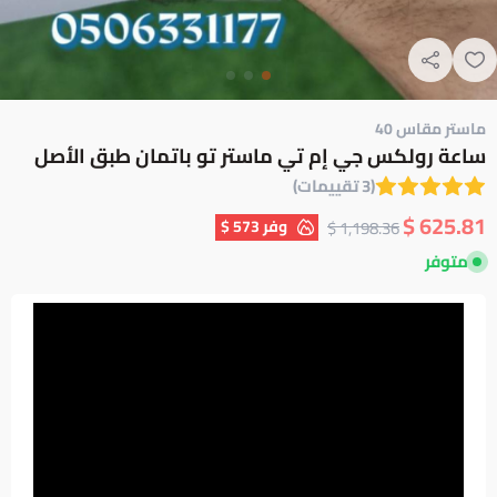
ماستر مقاس 40
ساعة رولكس جي إم تي ماستر تو باتمان طبق الأصل
(3 تقييمات)
625.81 $
وفر
573 $
1,198.36 $
متوفر