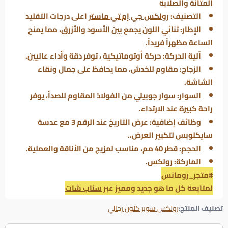
المتانة والصلابة
التصنيف:
رولكس جي إم تي ماستر
اعلى درجات التقليد
الإطار: ثنائي اللون يجمع بين الأسود والأزرق، مما يمنح
الساعة مظهراً فريداً.
آلية الحركة: حركة أوتوماتيكية ، توفر دقة وأداء عاليين.
الزجاج: مقاوم للخدش، مما يحافظ على جمال ونقاء
الشاشة.
السوار: سوار جوبيلي من الفولاذ المقاوم للصدأ، يوفر
راحة كبيرة عند الارتداء.
وظائف إضافية: عرض التاريخ عند الرقم 3 مع عدسة
سايكلوبس لتكبير العرض،.
الحجم: قطر 40 مم، مناسب لمزيج من الأناقة والعملية.
الماركة: رولكس.
#متجر_رومانس
لمتابعة كل ما هو جديد ومميز عبر
سناب شات
تصنيف المنتج:
رولكس سوبر كلون رجالي