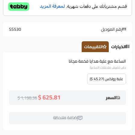
رقم الموديل
SS530
الخيارات
التقييمات
الساعة مع علبة هدايا فخمة مجانا
حاب تضيف ملحقات الساعة
علبة رولكس (45.27 $)
625.81 $
1,198.36 $
السعر
إضافة ملاحظة