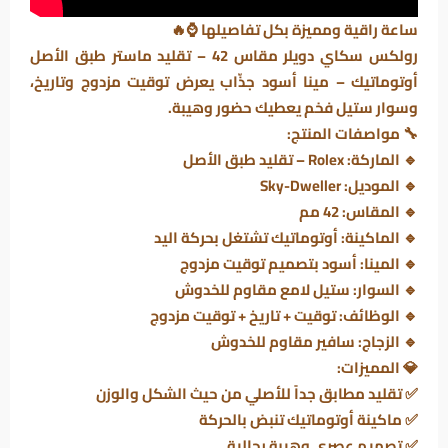
ساعة راقية ومميزة بكل تفاصيلها ⌚🔥
رولكس سكاي دويلر مقاس 42 – تقليد ماستر طبق الأصل
أوتوماتيك – مينا أسود جذّاب يعرض توقيت مزدوج وتاريخ،
وسوار ستيل فخم يعطيك حضور وهيبة.
🔧
مواصفات المنتج:
🔹
الماركة:
Rolex – تقليد طبق الأصل
🔹
الموديل:
Sky-Dweller
🔹
المقاس:
42 مم
🔹
الماكينة:
أوتوماتيك تشتغل بحركة اليد
🔹
المينا:
أسود بتصميم توقيت مزدوج
🔹
السوار:
ستيل لامع مقاوم للخدوش
🔹
الوظائف:
توقيت + تاريخ + توقيت مزدوج
🔹
الزجاج:
سافير مقاوم للخدوش
💎
المميزات:
✅ تقليد مطابق جداً للأصلي من حيث الشكل والوزن
✅ ماكينة أوتوماتيك تنبض بالحركة
✅ تصميم عصري وهيبة رجالية