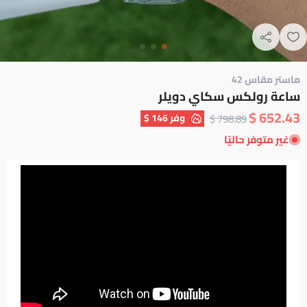
ماستر مقاس 42
ساعة رولكس سكاي دويلر
652.43 $
وفر
146 $
798.89 $
غير متوفر حاليًا