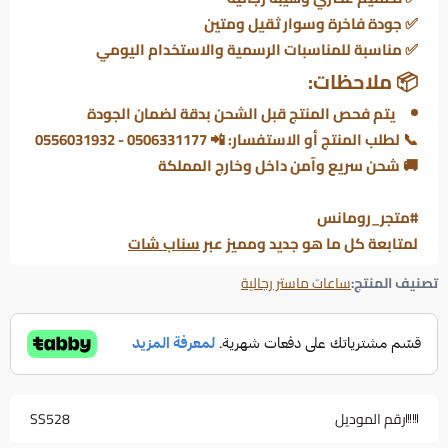
✅ جودة فاخرة وسوار ثقيل ومتين
✅ مناسبة للمناسبات الرسمية والاستخدام اليومي
📦 ملاحظات:
يتم فحص المنتج قبل الشحن بدقة لضمان الجودة
📞 لطلب المنتج أو الاستفسار: 📲 0506331177 - 0556031932
🚚 شحن سريع وآمن داخل وخارج المملكة
#متجر_رومانس
لمتابعة كل ما هو جديد ومميز عبر
سناب شات
تصنيف المنتج:
ساعات ماستر رجالية
رقم الموديل
SS528