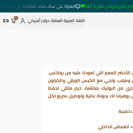
الرياض خلال 3 أيام 🚚
تابعونا على سناب شات لمتابعة كل ما هو جديد
0
0 $
اللغة:
العربية
العملة:
دولار أمريكي
الأخضر المميز اللي تعودنا عليه من رولكس.
ومرتب، وتجي مع الكيس الورقي والكرتون
ي من البوتيك مباشرة. خيار مثالي لحفظ
س يوفرها لك بجودة عالية وتوصيل سريع لكل
 ذهبية
+ القماش الداخلي