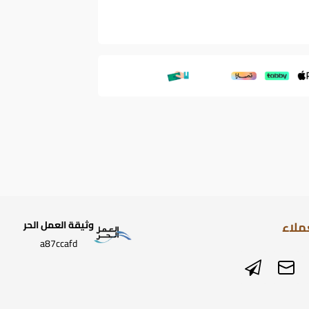
ملاء
وثيقة العمل الحر
a87ccafd