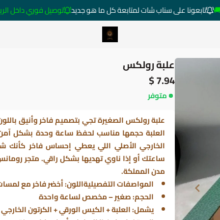
تابعونا على سناب شات لمتابعة كل ما هو جديد
توصيل فوري داخل الرياض خارج 
متجر ساعات رومانس
علبة رولكس
7.94 $
متوفر
علبة رولكس الصغيرة تجي بتصميم فاخر وأنيق باللون 
العلبة حجمها مناسب لحفظ ساعة وحدة بشكل آمن 
الخارجي الأصلي اللي يعطي إحساس فاخر كأنك شار
ساعتك أو إذا ناوي تهديها بشكل راقي. متجر رومان
مدن المملكة.
المواصفات التفصيليةاللون: أخضر فاخر مع لمسات
الحجم: صغير – مخصص لساعة واحدة
يشمل: العلبة + الكيس الورقي + الكرتون الخارجي 