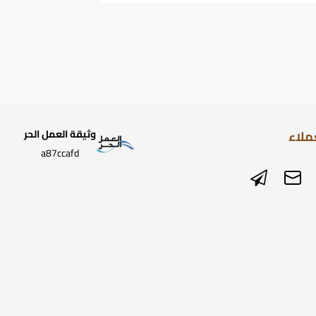
ملاء
وثيقة العمل الحر
a87ccafd