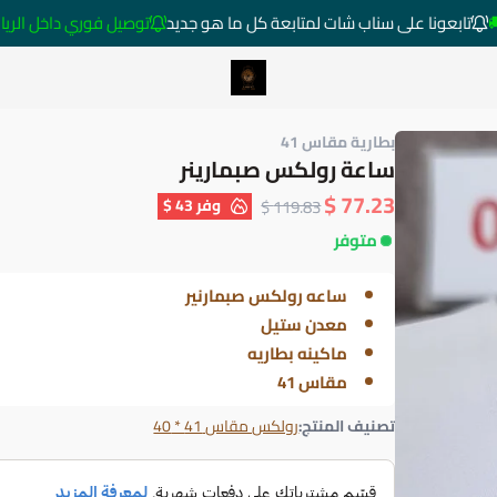
تابعونا على سناب شات لمتابعة كل ما هو جديد
توصيل فوري داخل الرياض خارج 
متجر ساعات رومانس
بطارية مقاس 41
ساعة رولكس صبمارينر
77.23 $
وفر
43 $
119.83 $
متوفر
ساعه رولكس صبمارنير
معدن ستيل
ماكينه بطاريه
مقاس 41
تصنيف المنتج:
رولكس مقاس 41 * 40