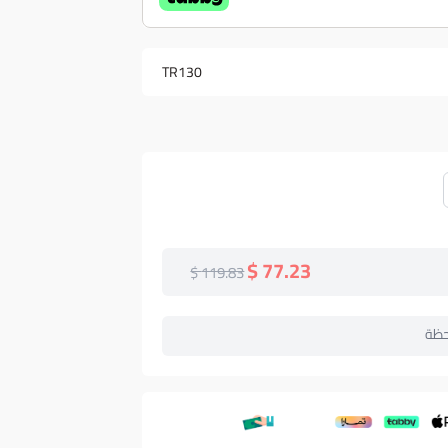
TR130
77.23 $
119.83 $
حظة