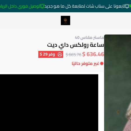
تابعونا على سناب شات لمتابعة كل ما هو جديد
توصيل فوري داخل الرياض خارج ا
متجر ساعات رومانس
ماستر مقاس 40
ساعة رولكس داي ديت
636.46 $
وفر
29 $
665.76 $
غير متوفر حاليًا