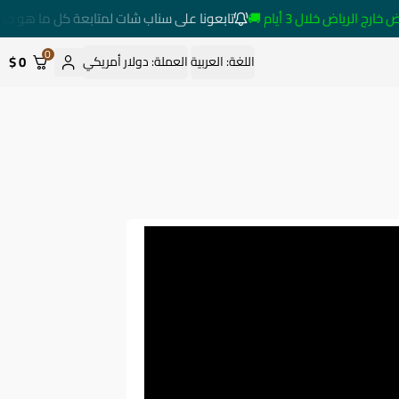
لرياض خلال 3 أيام 🚚
تابعونا على سناب شات لمتابعة كل ما هو جديد
0
0 $
اللغة:
العربية
العملة:
دولار أمريكي