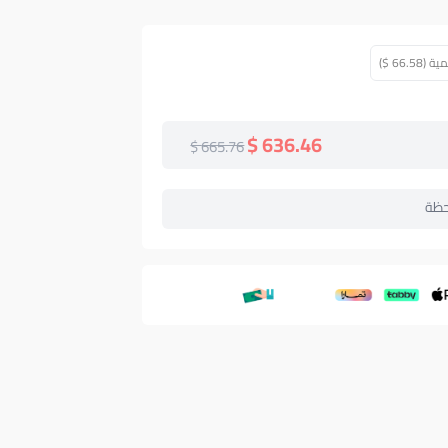
66. $)
636.46 $
665.76 $
حظة