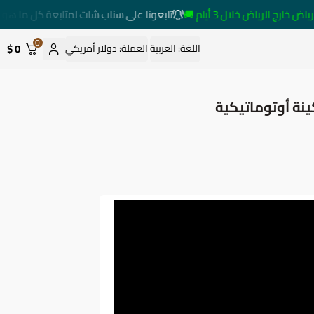
ج الرياض خلال 3 أيام 🚚
تابعونا على سناب شات لمتابعة كل ما هو جد
0
0 $
اللغة:
العربية
العملة:
دولار أمريكي