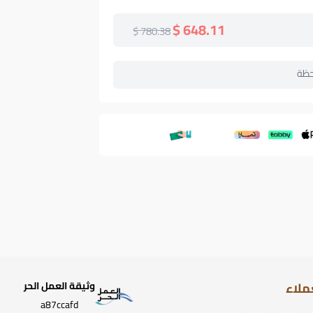
648.11 $
780.38 $
حظة
ملاء
وثيقة العمل الحر
a87ccafd