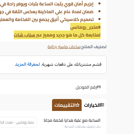
إبزيم أمان قوي يثبت الساعة بثبات ويوفر راحة في 
ضمان لمدة عام علي الماكينة يعكس الثقة في جود
تصميم كلاسيكي أنيق يجمع بين الفخامة والعملي
#متجر_رومانس
لمتابعة كل ما هو جديد ومميز عبر
سناب شات
تصنيف المنتج:
ساعات ماستر رجالية
رقم الموديل
الخيارات
التقييمات
الساعة مع علبة هدايا فخمة مجانا
علبة رولكس - نفدت الكمية (91
حاب تضيف ملحقات الساعة