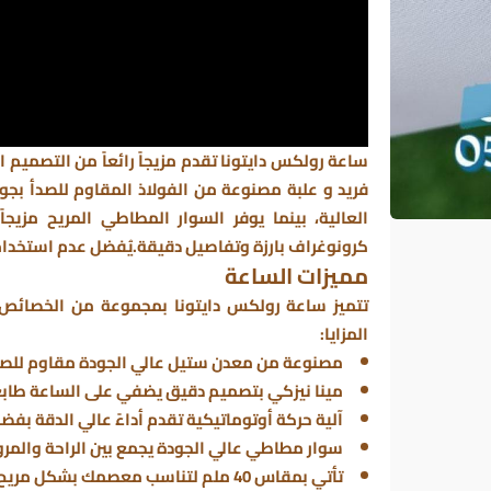
ساعة رولكس دايتونا تقدم مزيجاً رائعاً من التصميم ا
فريد و علبة مصنوعة من الفولاذ المقاوم للصدأ بجود
العالية، بينما يوفر السوار المطاطي المريح مزيج
كرونوغراف بارزة وتفاصيل دقيقة.يُفضل عدم استخدام 
مميزات الساعة
تتميز ساعة رولكس دايتونا بمجموعة من الخصائص ال
المزايا:
مصنوعة من معدن ستيل عالي الجودة مقاوم للصدأ،
مينا نيزكي بتصميم دقيق يضفي على الساعة طابعاً ف
آلية حركة أوتوماتيكية تقدم أداءً عالي الدقة بفضل
سوار مطاطي عالي الجودة يجمع بين الراحة والمر
تأتي بمقاس 40 ملم لتناسب معصمك بشكل مريح وأنيق.