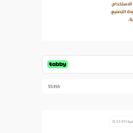
الاستخدام.
ة التصنيع.
ة.
SS355
52. $)