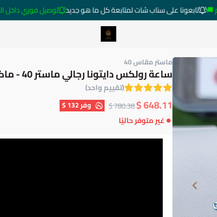
تابعونا على سناب شات لمتابعة كل ما هو جديد
توصيل فوري داخل الرياض خار
متجر ساعات رومانس
ماستر مقاس 40
ساعة رولكس دايتونا رجالي ماستر 40 - ماكينة أوتوماتيكية
(تقييم واحد)
648.11 $
وفر
132 $
780.38 $
غير متوفر حاليًا