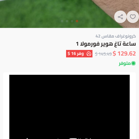
كرونوغراف مقاس 42
ساعة تاغ هوير فورمولا 1
129.62 $
وفر
16 $
145.49 $
متوفر