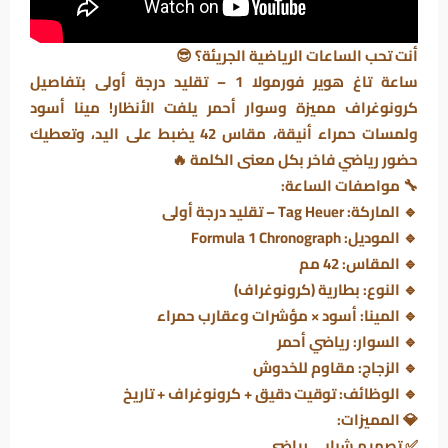
أنت تحب الساعات الرياضية الجريئة؟ 😎
ساعة تاغ هوير فورمولا 1 – تقليد درجة أولى
بتفاصيل
كرونوغراف مميزة وسوار أحمر يلفت الأنظار! مينا أسود
ولمسات حمراء أنيقة، مقاس 42 يضبط على اليد، وتعطيك
حضور رياضي فاخر بكل معنى الكلمة 🔥
🔧
مواصفات الساعة:
🔹
الماركة:
Tag Heuer – تقليد درجة أولى
🔹
الموديل:
Formula 1 Chronograph
🔹
المقاس:
42 مم
🔹
النوع:
بطارية (كرونوغراف)
🔹
المينا:
أسود × مؤشرات وعقارب حمراء
🔹
السوار:
رياضي أحمر
🔹
الزجاج:
مقاوم للخدوش
🔹
الوظائف:
توقيت دقيق + كرونوغراف + تاريخ
💎
المميزات:
✅ تصميم شبابي رياضي